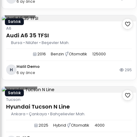
6 ay önce
1.750.000 TL
Satılık
A6
Audi A6 35 TFSI
Bursa • Nilüfer • Beşevler Mah.
2016
Benzin
Otomatik
125000
Halil Demo
H
295
6 ay önce
2.400.000 TL
Satılık
Tucson
Hyundai Tucson N Line
Ankara • Çankaya • Bahçelievler Mah.
2025
Hybrid
Otomatik
4000