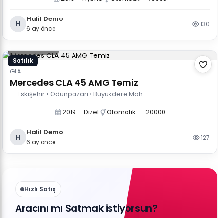
Halil Demo
H
130
6 ay önce
2.500.000 TL
Satılık
GLA
Mercedes CLA 45 AMG Temiz
Eskişehir • Odunpazarı • Büyükdere Mah.
2019
Dizel
Otomatik
120000
Halil Demo
H
127
6 ay önce
Hızlı Satış
Aracını mı Satmak istiyorsun?