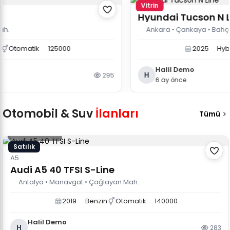
Vitrin
Hyundai Tucson N Line
Ankara • Çankaya • Bahçelievler Mah
125000
2025
Hybrid
Otoma
Halil Demo
H
295
6 ay önce
Otomobil & Suv
İlanları
Tümü
2.200.000 TL
Satılık
A5
Audi A5 40 TFSI S-Line
Antalya • Manavgat • Çağlayan Mah.
2019
Benzin
Otomatik
140000
Halil Demo
H
283