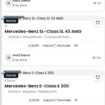
Halil Demo
H
116
6 ay önce
135.000 TL
Satılık
SL
Mercedes-Benz SL-Class SL 43 AMG
İstanbul • Bahçelievler • Cumhuriyet Mah.
2025
Hybrid
Otomatik
50
Halil Demo
H
158
6 ay önce
75.000 $
Satılık
E Serisi
Mercedes-Benz E-Class E 300
İstanbul • Beşiktaş • Dikilitaş Mah.
2026
Hybrid
Otomatik
10