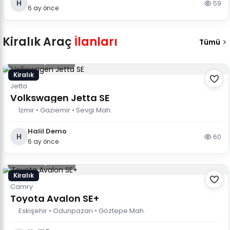
H
59
6 ay önce
Kiralık Araç
İlanları
Tümü
5.000 TL
/ Günlük
Kiralık
Jetta
Volkswagen Jetta SE
İzmir • Gaziemir • Sevgi Mah.
Halil Demo
H
60
6 ay önce
4.000 TL
/ Günlük
Kiralık
Camry
Toyota Avalon SE+
Eskişehir • Odunpazarı • Göztepe Mah.