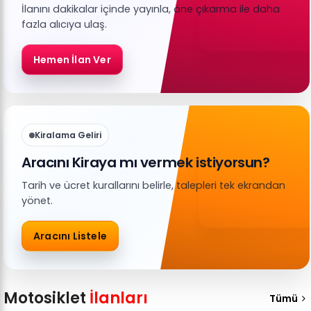
İlanını dakikalar içinde yayınla, öne çıkarma ile daha
fazla alıcıya ulaş.
Hemen İlan Ver
Kiralama Geliri
Aracını Kiraya mı vermek istiyorsun?
Tarih ve ücret kurallarını belirle, talepleri tek ekrandan
yönet.
Aracını Listele
Motosiklet
İlanları
Tümü