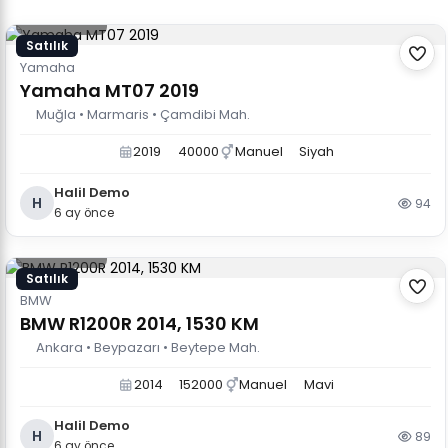
850.000 TL
Satılık
Yamaha
Yamaha MT07 2019
Muğla • Marmaris • Çamdibi Mah.
2019
40000
Manuel
Siyah
Halil Demo
H
94
6 ay önce
780.000 TL
Satılık
BMW
BMW R1200R 2014, 1530 KM
Ankara • Beypazarı • Beytepe Mah.
2014
152000
Manuel
Mavi
Halil Demo
H
89
6 ay önce