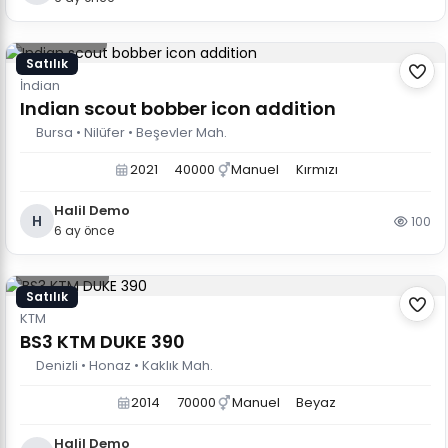
850.000 TL
Satılık
İndian
Indian scout bobber icon addition
Bursa • Nilüfer • Beşevler Mah.
2021
40000
Manuel
Kırmızı
Halil Demo
H
100
6 ay önce
400.000 TL
Satılık
KTM
BS3 KTM DUKE 390
Denizli • Honaz • Kaklık Mah.
2014
70000
Manuel
Beyaz
Halil Demo