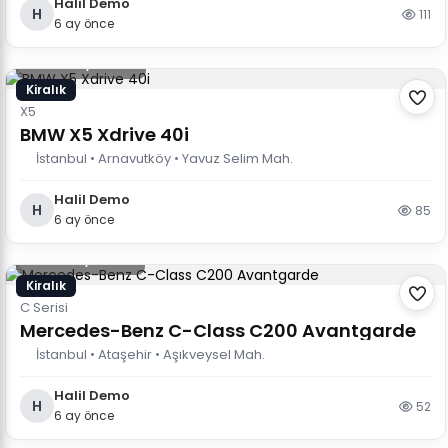
Halil Demo
H
111
6 ay önce
5.000 TL
/ Günlük
Kiralık
X5
BMW X5 Xdrive 40i
İstanbul • Arnavutköy • Yavuz Selim Mah.
Halil Demo
H
85
6 ay önce
6.500 TL
/ Günlük
Kiralık
C Serisi
Mercedes-Benz C-Class C200 Avantgarde
İstanbul • Ataşehir • Aşıkveysel Mah.
Halil Demo
H
52
6 ay önce