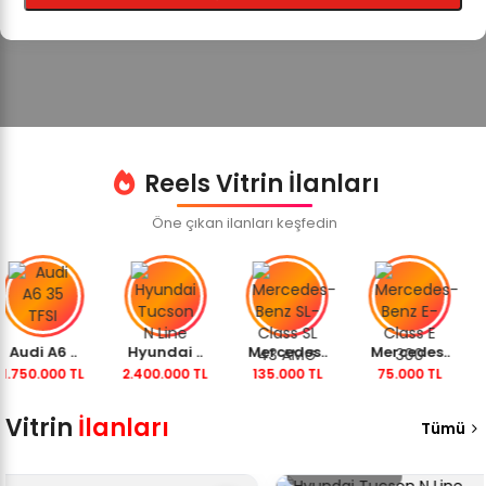
Reels Vitrin İlanları
Öne çıkan ilanları keşfedin
udi A6 ..
Hyundai ..
Mercedes..
Mercedes..
M
750.000 TL
2.400.000 TL
135.000 TL
75.000 TL
Vitrin
İlanları
Tümü
2.400.000 TL