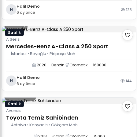
Halil Demo
H
128
6 ay önce
25.000 $
Satılık
A Serisi
Mercedes-Benz A-Class A 250 Sport
İstanbul • Beyoğlu • Piripaşa Mah.
2020
Benzin
Otomatik
160000
Halil Demo
H
144
6 ay önce
1.200.000 TL
Satılık
Avensis
Toyota Temiz Sahibinden
Antalya • Konyaaltı • Gökçam Mah.
2018
Hybrid
Otomatik
75000